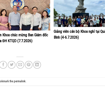
Giảng viên cán bộ Khoa nghỉ tại Qu
ện Khoa chúc mừng Ban Giám đốc
Bình (4-6.7.2026)
a ĐH KTQD (7.7.2026)
ookmark the
permalink
.