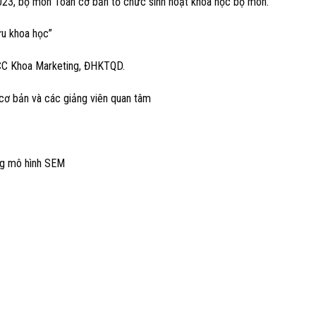
23, bộ môn Toán cơ bản tổ chức sinh hoạt khoa học bộ môn.
ứu khoa học”
VCC Khoa Marketing, ĐHKTQD.
ơ bản và các giảng viên quan tâm
ợng mô hình SEM