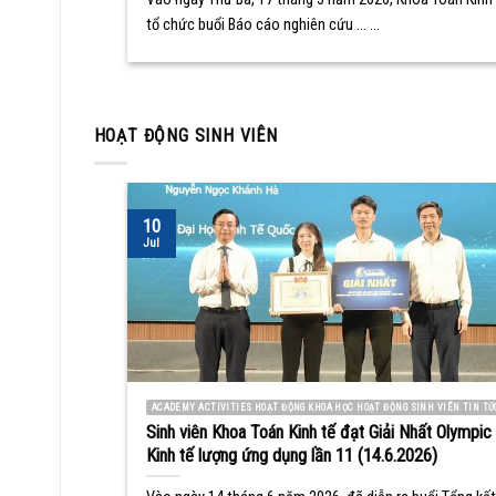
tổ chức buổi Báo cáo nghiên cứu ... ...
HOẠT ĐỘNG SINH VIÊN
10
Jul
ACADEMY ACTIVITIES HOẠT ĐỘNG KHOA HỌC HOẠT ĐỘNG SINH VIÊN TIN TỨ
Sinh viên Khoa Toán Kinh tế đạt Giải Nhất Olympic
Kinh tế lượng ứng dụng lần 11 (14.6.2026)