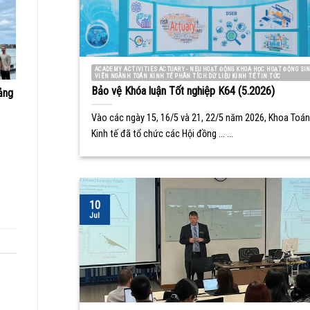
ACADEMY ACTIVITIES ACTUARY - NEU HOẠT ĐỘNG KHOA HỌC HOẠT ĐỘNG SI
VIÊN NGÀNH TOÁN KINH TẾ PHÂN TÍCH DỮ LIỆU KINH TẾ TIN TỨC
Bảo vệ Khóa luận Tốt nghiệp K64 (5.2026)
ảng
Vào các ngày 15, 16/5 và 21, 22/5 năm 2026, Khoa Toán
Kinh tế đã tổ chức các Hội đồng ... ...
10
Jul