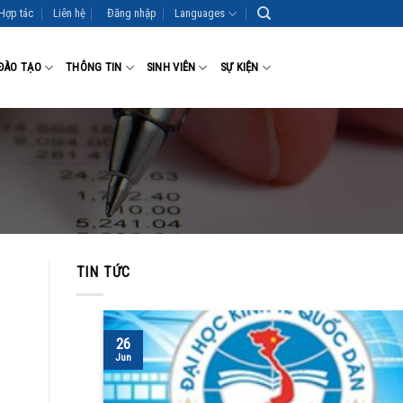
Hợp tác
Liên hệ
Đăng nhập
Languages
ĐÀO TẠO
THÔNG TIN
SINH VIÊN
SỰ KIỆN
TIN TỨC
26
Jun