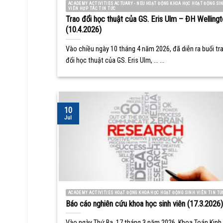
ACADEMY ACTIVITIES ACTUARY - NEU HOẠT ĐỘNG KHOA HỌC HOẠT ĐỘNG SI
VIÊN HỢP TÁC TIN TỨC
Trao đổi học thuật của GS. Eris Ulm – ĐH Wellingt
(10.4.2026)
Vào chiều ngày 10 tháng 4 năm 2026, đã diễn ra buổi tr
đổi học thuật của GS. Eris Ulm, ... ...
10
Jul
ACADEMY ACTIVITIES HOẠT ĐỘNG KHOA HỌC HOẠT ĐỘNG SINH VIÊN TIN TỨ
Báo cáo nghiên cứu khoa học sinh viên (17.3.2026)
Vào ngày Thứ Ba, 17 tháng 3 năm 2026, Khoa Toán Kinh 