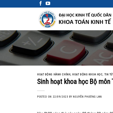
Skip
to
content
HOẠT ĐỘNG HÀNH CHÍNH
,
HOẠT ĐỘNG KHOA HỌC
,
TIN T
Sinh hoạt khoa học Bộ môn 
POSTED ON
22/09/2023
BY
NGUYỄN PHƯƠNG LAN