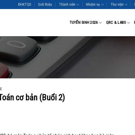
ĐHKTQD
Giới thiệu
Thành viên
Nhiệm vụ
Thư viện
TUYỂN SINH 2026
QRC & LABS
ỨC
Toán cơ bản (Buổi 2)