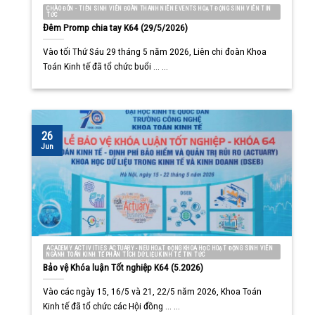
CHÀO ĐÓN - TIỄN SINH VIÊN ĐOÀN THANH NIÊN EVENTS HOẠT ĐỘNG SINH VIÊN TIN
TỨC
Đêm Promp chia tay K64 (29/5/2026)
Vào tối Thứ Sáu 29 tháng 5 năm 2026, Liên chi đoàn Khoa
Toán Kinh tế đã tổ chức buổi ... ...
26
Jun
ACADEMY ACTIVITIES ACTUARY - NEU HOẠT ĐỘNG KHOA HỌC HOẠT ĐỘNG SINH VIÊN
NGÀNH TOÁN KINH TẾ PHÂN TÍCH DỮ LIỆU KINH TẾ TIN TỨC
Bảo vệ Khóa luận Tốt nghiệp K64 (5.2026)
Vào các ngày 15, 16/5 và 21, 22/5 năm 2026, Khoa Toán
Kinh tế đã tổ chức các Hội đồng ... ...