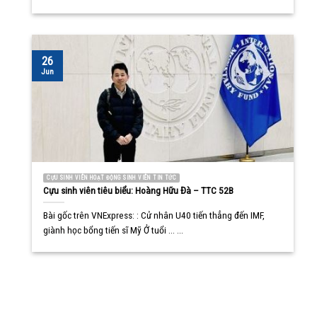
26
Jun
CỰU SINH VIÊN HOẠT ĐỘNG SINH VIÊN TIN TỨC
Cựu sinh viên tiêu biểu: Hoàng Hữu Đà – TTC 52B
Bài gốc trên VNExpress: : Cử nhân U40 tiến thẳng đến IMF,
giành học bổng tiến sĩ Mỹ Ở tuổi ... ...