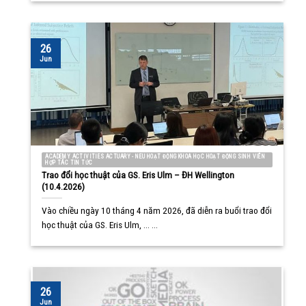
26
Jun
ACADEMY ACTIVITIES ACTUARY - NEU HOẠT ĐỘNG KHOA HỌC HOẠT ĐỘNG SINH VIÊN
HỢP TÁC TIN TỨC
Trao đổi học thuật của GS. Eris Ulm – ĐH Wellington
(10.4.2026)
Vào chiều ngày 10 tháng 4 năm 2026, đã diễn ra buổi trao đổi
học thuật của GS. Eris Ulm, ... ...
26
Jun