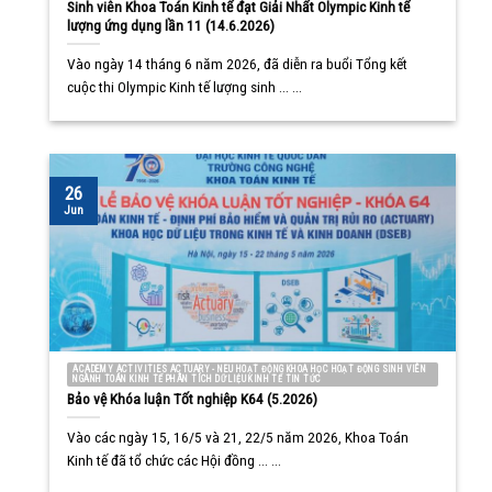
Sinh viên Khoa Toán Kinh tế đạt Giải Nhất Olympic Kinh tế
lượng ứng dụng lần 11 (14.6.2026)
Vào ngày 14 tháng 6 năm 2026, đã diễn ra buổi Tổng kết
cuộc thi Olympic Kinh tế lượng sinh ... ...
26
Jun
ACADEMY ACTIVITIES ACTUARY - NEU HOẠT ĐỘNG KHOA HỌC HOẠT ĐỘNG SINH VIÊN
NGÀNH TOÁN KINH TẾ PHÂN TÍCH DỮ LIỆU KINH TẾ TIN TỨC
Bảo vệ Khóa luận Tốt nghiệp K64 (5.2026)
Vào các ngày 15, 16/5 và 21, 22/5 năm 2026, Khoa Toán
Kinh tế đã tổ chức các Hội đồng ... ...