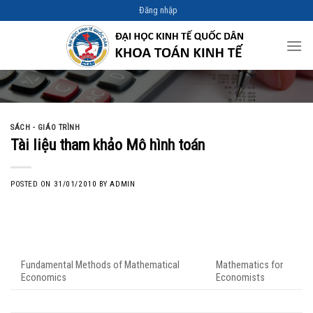
Skip
Đăng nhập
to
content
SÁCH - GIÁO TRÌNH
Tài liệu tham khảo Mô hình toán
POSTED ON
31/01/2010
BY
ADMIN
Fundamental Methods of Mathematical
Mathematics for
Economics
Economists