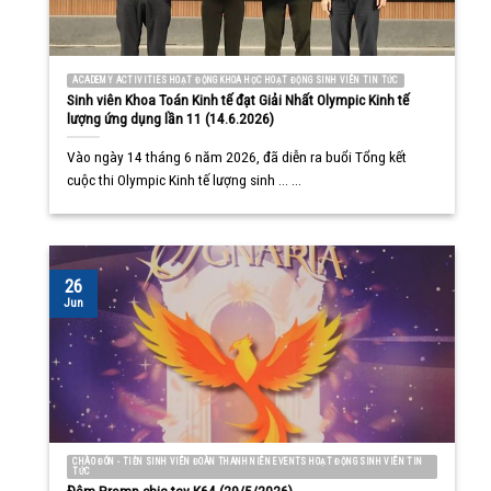
ACADEMY ACTIVITIES HOẠT ĐỘNG KHOA HỌC HOẠT ĐỘNG SINH VIÊN TIN TỨC
Sinh viên Khoa Toán Kinh tế đạt Giải Nhất Olympic Kinh tế
lượng ứng dụng lần 11 (14.6.2026)
Vào ngày 14 tháng 6 năm 2026, đã diễn ra buổi Tổng kết
cuộc thi Olympic Kinh tế lượng sinh ... ...
26
Jun
CHÀO ĐÓN - TIỄN SINH VIÊN ĐOÀN THANH NIÊN EVENTS HOẠT ĐỘNG SINH VIÊN TIN
TỨC
Đêm Promp chia tay K64 (29/5/2026)