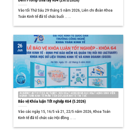
Vào tối Thứ Sáu 29 tháng 5 năm 2026, Liên chi đoàn Khoa
Toán Kinh tế đã tổ chức buổi ... ...
26
Jun
ACADEMY ACTIVITIES ACTUARY - NEU HOẠT ĐỘNG KHOA HỌC HOẠT ĐỘNG SINH VIÊN
NGÀNH TOÁN KINH TẾ PHÂN TÍCH DỮ LIỆU KINH TẾ TIN TỨC
Bảo vệ Khóa luận Tốt nghiệp K64 (5.2026)
Vào các ngày 15, 16/5 và 21, 22/5 năm 2026, Khoa Toán
Kinh tế đã tổ chức các Hội đồng ... ...