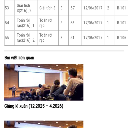
Giải tích
53
Giải tích 3
3
57
12/06/2017
2
B-101
3(216)_2
Toán rời
Toán rời
54
3
56
17/06/2017
1
B-101
rạc(216)_1
rạc
Toán rời
Toán rời
55
3
51
17/06/2017
1
B-106
rạc(216)_2
rạc
Bài viết liên quan
Giảng kì xuân (12.2025 – 4.2026)