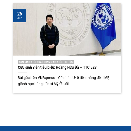
26
Jun
CỰU SINH VIÊN HOẠT ĐỘNG SINH VIÊN TIN TỨC
Cựu sinh viên tiêu biểu: Hoàng Hữu Đà – TTC 52B
Bài gốc trên VNExpress: : Cử nhân U40 tiến thẳng đến IMF,
giành học bổng tiến sĩ Mỹ Ở tuổi ... ...