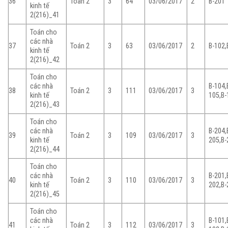
36
Toán 2
3
64
03/06/2017
2
B-201
kinh tế
2(216)_41
Toán cho
các nhà
37
Toán 2
3
63
03/06/2017
2
B-102,
kinh tế
2(216)_42
Toán cho
các nhà
B-104,
38
Toán 2
3
111
03/06/2017
3
kinh tế
105,B-
2(216)_43
Toán cho
các nhà
B-204,
39
Toán 2
3
109
03/06/2017
3
kinh tế
205,B-
2(216)_44
Toán cho
các nhà
B-201,
40
Toán 2
3
110
03/06/2017
3
kinh tế
202,B-
2(216)_45
Toán cho
các nhà
B-101,
41
Toán 2
3
112
03/06/2017
3