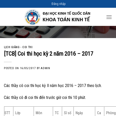
Skip
Đăng nhập
to
content
LỊCH GIẢNG - COI THI
[TCB] Coi thi học kỳ 2 năm 2016 – 2017
POSTED ON
16/05/2017
BY
ADMIN
Các thầy cô coi thi học kỳ II năm học 2016 – 2017 theo lịch.
Các thầy cô đi coi thi đến trước giờ coi thi 10 phút.
STT
Lớp
Môn
TC
Sĩ số
Ngày
Ca
Phòng