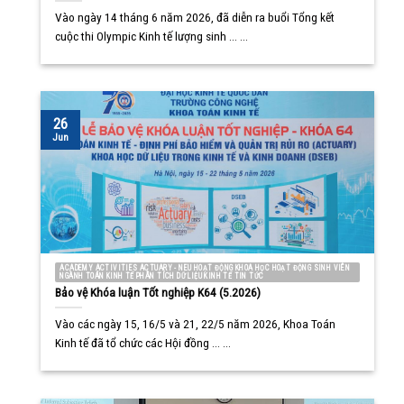
Vào ngày 14 tháng 6 năm 2026, đã diễn ra buổi Tổng kết
cuộc thi Olympic Kinh tế lượng sinh ... ...
26
Jun
ACADEMY ACTIVITIES ACTUARY - NEU HOẠT ĐỘNG KHOA HỌC HOẠT ĐỘNG SINH VIÊN
NGÀNH TOÁN KINH TẾ PHÂN TÍCH DỮ LIỆU KINH TẾ TIN TỨC
Bảo vệ Khóa luận Tốt nghiệp K64 (5.2026)
Vào các ngày 15, 16/5 và 21, 22/5 năm 2026, Khoa Toán
Kinh tế đã tổ chức các Hội đồng ... ...