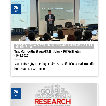
26
Jun
ACADEMY ACTIVITIES ACTUARY - NEU HOẠT ĐỘNG KHOA HỌC HOẠT ĐỘNG SINH VIÊN
HỢP TÁC TIN TỨC
Trao đổi học thuật của GS. Eris Ulm – ĐH Wellington
(10.4.2026)
Vào chiều ngày 10 tháng 4 năm 2026, đã diễn ra buổi trao đổi
học thuật của GS. Eris Ulm, ... ...
26
Jun