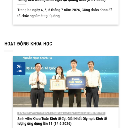
Trong ba ngày 4, 5, 6 tháng 7 năm 2026, Công đoàn Khoa đã
tổ chức nghỉ mát tại Quảng ... ...
HOẠT ĐỘNG KHOA HỌC
26
Jun
ACADEMY ACTIVITIES HOẠT ĐỘNG KHOA HỌC HOẠT ĐỘNG SINH VIÊN TIN TỨC
Sinh viên Khoa Toán Kinh tế đạt Giải Nhất Olympic Kinh tế
lượng ứng dụng lần 11 (14.6.2026)