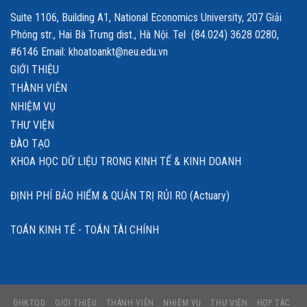
Suite 1106, Building A1, National Economics University, 207 Giải
Phóng str., Hai Bà Trưng dist., Hà Nội. Tel (84.024) 3628 0280,
#6146 Email: khoatoankt@neu.edu.vn
GIỚI THIỆU
THÀNH VIÊN
NHIỆM VỤ
THƯ VIỆN
ĐÀO TẠO
KHOA HỌC DỮ LIỆU TRONG KINH TẾ & KINH DOANH
ĐỊNH PHÍ BẢO HIỂM & QUẢN TRỊ RỦI RO (Actuary)
TOÁN KINH TẾ - TOÁN TÀI CHÍNH
ĐHKTQD
GIỚI THIỆU
THÀNH VIÊN
NHIỆM VỤ
THƯ VIỆN
HỢP TÁC