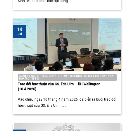
Kinh tế đã tổ chức các Hội đồng ... ...
14
Jul
ACADEMY ACTIVITIES ACTUARY - NEU HOẠT ĐỘNG KHOA HỌC HOẠT ĐỘNG SINH VIÊN
HỢP TÁC TIN TỨC
Trao đổi học thuật của GS. Eris Ulm – ĐH Wellington
(10.4.2026)
Vào chiều ngày 10 tháng 4 năm 2026, đã diễn ra buổi trao đổi
học thuật của GS. Eris Ulm, ... ...