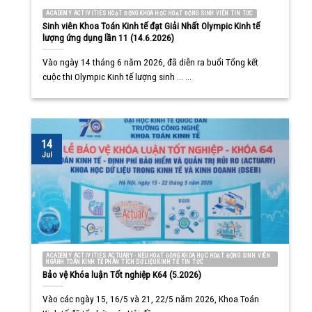
ACADEMY ACTIVITIES HOẠT ĐỘNG KHOA HỌC HOẠT ĐỘNG SINH VIÊN TIN TỨC
Sinh viên Khoa Toán Kinh tế đạt Giải Nhất Olympic Kinh tế
lượng ứng dụng lần 11 (14.6.2026)
Vào ngày 14 tháng 6 năm 2026, đã diễn ra buổi Tổng kết
cuộc thi Olympic Kinh tế lượng sinh ... ...
14
Jul
ACADEMY ACTIVITIES ACTUARY - NEU HOẠT ĐỘNG KHOA HỌC HOẠT ĐỘNG SINH VIÊN
NGÀNH TOÁN KINH TẾ PHÂN TÍCH DỮ LIỆU KINH TẾ TIN TỨC
Bảo vệ Khóa luận Tốt nghiệp K64 (5.2026)
Vào các ngày 15, 16/5 và 21, 22/5 năm 2026, Khoa Toán