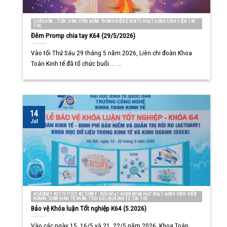
CHÀO ĐÓN - TIỄN SINH VIÊN ĐOÀN THANH NIÊN EVENTS HOẠT ĐỘNG SINH VIÊN TIN
TỨC
Đêm Promp chia tay K64 (29/5/2026)
Vào tối Thứ Sáu 29 tháng 5 năm 2026, Liên chi đoàn Khoa
Toán Kinh tế đã tổ chức buổi ... ...
14
Jul
ACADEMY ACTIVITIES ACTUARY - NEU HOẠT ĐỘNG KHOA HỌC HOẠT ĐỘNG SINH VIÊN
NGÀNH TOÁN KINH TẾ PHÂN TÍCH DỮ LIỆU KINH TẾ TIN TỨC
Bảo vệ Khóa luận Tốt nghiệp K64 (5.2026)
Vào các ngày 15, 16/5 và 21, 22/5 năm 2026, Khoa Toán