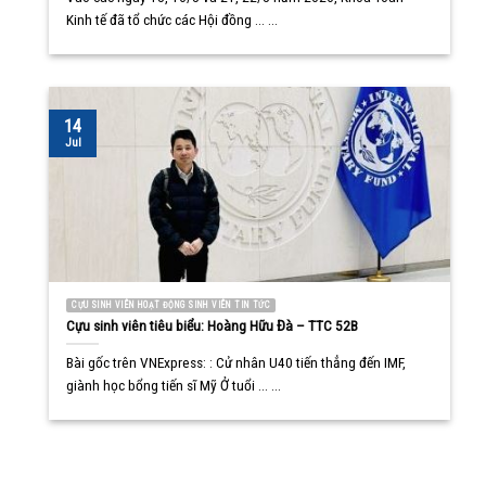
Kinh tế đã tổ chức các Hội đồng ... ...
14
Jul
CỰU SINH VIÊN HOẠT ĐỘNG SINH VIÊN TIN TỨC
Cựu sinh viên tiêu biểu: Hoàng Hữu Đà – TTC 52B
Bài gốc trên VNExpress: : Cử nhân U40 tiến thẳng đến IMF,
giành học bổng tiến sĩ Mỹ Ở tuổi ... ...