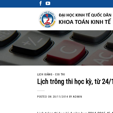
Skip
to
content
LỊCH GIẢNG - COI THI
Lịch trông thi học kỳ, từ 24/
POSTED ON
20/11/2014
BY
ADMIN