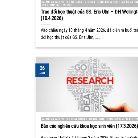
ACADEMY ACTIVITIES ACTUARY - NEU HOẠT ĐỘNG KHOA HỌC HOẠT ĐỘNG SI
VIÊN HỢP TÁC TIN TỨC
Trao đổi học thuật của GS. Eris Ulm – ĐH Wellingt
(10.4.2026)
Vào chiều ngày 10 tháng 4 năm 2026, đã diễn ra buổi tr
đổi học thuật của GS. Eris Ulm, ... ...
26
Jun
ACADEMY ACTIVITIES HOẠT ĐỘNG KHOA HỌC HOẠT ĐỘNG SINH VIÊN TIN TỨ
Báo cáo nghiên cứu khoa học sinh viên (17.3.2026)
Vào ngày Thứ Ba, 17 tháng 3 năm 2026, Khoa Toán Kinh 