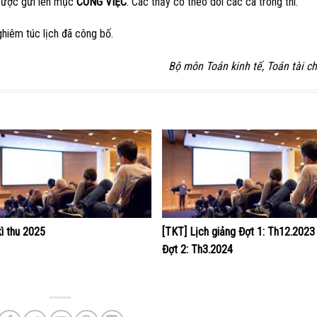
 được gửi lên mục
CÔNG VIỆC
. Các thầy cô theo dõi các ca trông thi.
ghiêm túc lịch đã công bố.
Bộ môn Toán kinh tế, Toán tài ch
kì thu 2025
[TKT] Lịch giảng Đợt 1: Th12.2023
Đợt 2: Th3.2024