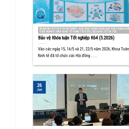
ACADEMY ACTIVITIES ACTUARY - NEU HOẠT ĐỘNG KHOA HỌC HOẠT ĐỘNG SI
VIÊN NGÀNH TOÁN KINH TẾ PHÂN TÍCH DỮ LIỆU KINH TẾ TIN TỨC
Bảo vệ Khóa luận Tốt nghiệp K64 (5.2026)
Vào các ngày 15, 16/5 và 21, 22/5 năm 2026, Khoa Toán
Kinh tế đã tổ chức các Hội đồng ... ...
26
Jun