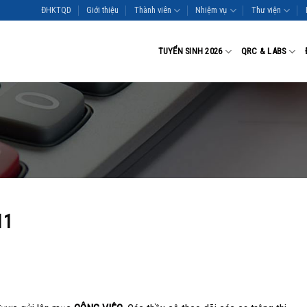
ĐHKTQD
Giới thiệu
Thành viên
Nhiệm vụ
Thư viện
TUYỂN SINH 2026
QRC & LABS
11