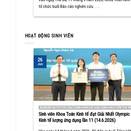
tổ chức buổi Báo cáo nghiên cứu ... ...
HOẠT ĐỘNG SINH VIÊN
26
Jun
ACADEMY ACTIVITIES HOẠT ĐỘNG KHOA HỌC HOẠT ĐỘNG SINH VIÊN TIN TỨ
Sinh viên Khoa Toán Kinh tế đạt Giải Nhất Olympic
Kinh tế lượng ứng dụng lần 11 (14.6.2026)