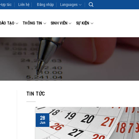
Hợp tác
Liên hệ
Đăng nhập
Languages
ĐÀO TẠO
THÔNG TIN
SINH VIÊN
SỰ KIỆN
TIN TỨC
28
Jun