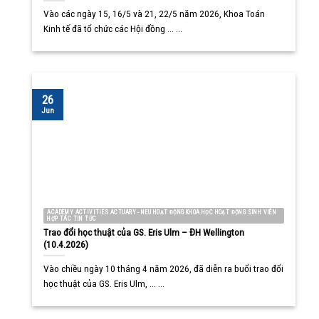
Vào các ngày 15, 16/5 và 21, 22/5 năm 2026, Khoa Toán
Kinh tế đã tổ chức các Hội đồng ... ...
26
Jun
ACADEMY ACTIVITIES ACTUARY - NEU HOẠT ĐỘNG KHOA HỌC HOẠT ĐỘNG SINH VIÊN
HỢP TÁC TIN TỨC
Trao đổi học thuật của GS. Eris Ulm – ĐH Wellington
(10.4.2026)
Vào chiều ngày 10 tháng 4 năm 2026, đã diễn ra buổi trao đổi
học thuật của GS. Eris Ulm, ... ...