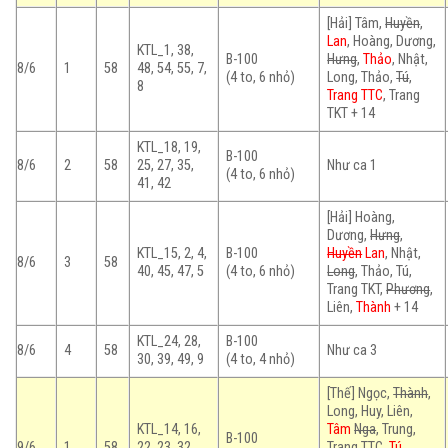
[Hải] Tâm,
Huyền
,
Lan
, Hoàng, Dương,
KTL_1, 38,
B-100
Hưng
,
Thảo
, Nhật,
8/6
1
58
48, 54, 55, 7,
(4 to, 6 nhỏ)
Long, Thảo,
Tú
,
8
Trang TTC
, Trang
TKT + 14
KTL_18, 19,
B-100
8/6
2
58
25, 27, 35,
Như ca 1
(4 to, 6 nhỏ)
41, 42
[Hải] Hoàng,
Dương,
Hưng
,
KTL_15, 2, 4,
B-100
Huyền
Lan
, Nhật,
8/6
3
58
40, 45, 47, 5
(4 to, 6 nhỏ)
Long
, Thảo, Tú,
Trang TKT,
Phương
,
Liên,
Thành
+ 14
KTL_24, 28,
B-100
8/6
4
58
Như ca 3
30, 39, 49, 9
(4 to, 4 nhỏ)
[Thế] Ngọc,
Thành
,
Long, Huy, Liên,
KTL_14, 16,
Tâm
Nga
, Trung,
B-100
9/6
1
58
22, 23, 32,
Trang TTC
,
Tú
,