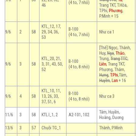
(4 to, 7 nhỏ)
46
Trang TKT, T.Hòa,
T.Phi,
Phương
,
P.Minh + 15
KTL_12, 17,
B-100
9/6
2
58
29, 34, 36,
Như ca 1
(4 to, 7 nhỏ)
53
[Thế]
Ngọc, Thành,
Huy,
Nga
,
Thảo
,
KTL_20, 21,
Trung,
Trang TTC
,
B-100
9/6
3
58
3, 31, 43, 50,
Liên
, Trang TKT,
(4 to, 8 nhỏ)
52
Phương, Thắm,
Hưng
,
T.Phi
,Tâm,
Huyền
,
Lan
+ 16
KTL_10, 11,
B-100
9/6
4
58
13, 26, 33,
Như ca 3
(4 to, 8 nhỏ)
37, 51, 6
Tâm, Huyền,
11/6
3
58
KTL I_1, 2
A2-101, 102
Hoàng, Dương
13/6
3
57
Chuỗi TG_1
Thành, P.Minh