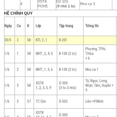
XSTK
D2-101
4
Như ca 3
POHE
(
9 nhỏ 1 to
)
HỆ CHÍNH QUY
Ngày
Ca
K
Lớp
Tập trung
Trông thi
30/5
2
58
KTL 2_1
B-201
Phương, T.Phi,
1/6
1
58
MHT_2, 4, 5
B-100 (3 to)
T.Hòa
+ 6
1/6
2
58
MHT_1, 3, 6
B-100 (3 to)
Như ca 1
Tú, Ngọc, Long,
XSTK
D-300
1/6
3
58
Nhật, Tâm, Huyền +
1, 2, 3, 5, 9
(3 to 3 nhỏ)
9
1/6
3
57
TC Qte
D-502
Liên +P.Minh
XSTK
D-300