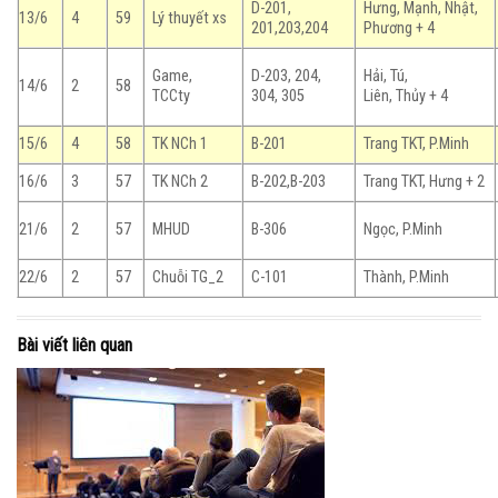
D-201,
Hưng, Mạnh, Nhật,
13/6
4
59
Lý thuyết xs
201,203,204
Phương + 4
Game,
D-203, 204,
Hải, Tú,
14/6
2
58
TCCty
304, 305
Liên, Thủy + 4
15/6
4
58
TK NCh 1
B-201
Trang TKT, P.Minh
16/6
3
57
TK NCh 2
B-202,B-203
Trang TKT, Hưng + 2
21/6
2
57
MHUD
B-306
Ngọc, P.Minh
22/6
2
57
Chuỗi TG_2
C-101
Thành, P.Minh
Bài viết liên quan