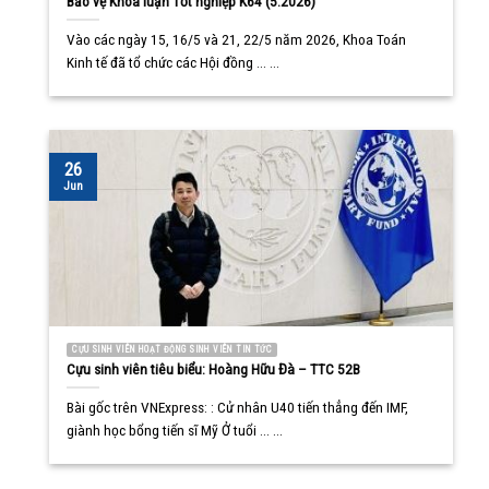
Bảo vệ Khóa luận Tốt nghiệp K64 (5.2026)
Vào các ngày 15, 16/5 và 21, 22/5 năm 2026, Khoa Toán
Kinh tế đã tổ chức các Hội đồng ... ...
26
Jun
CỰU SINH VIÊN HOẠT ĐỘNG SINH VIÊN TIN TỨC
Cựu sinh viên tiêu biểu: Hoàng Hữu Đà – TTC 52B
Bài gốc trên VNExpress: : Cử nhân U40 tiến thẳng đến IMF,
giành học bổng tiến sĩ Mỹ Ở tuổi ... ...