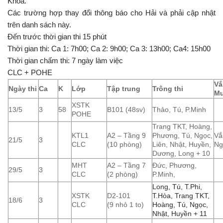
Khoa.
Các trường hợp thay đổi thông báo cho Hải và phải cập nhật
trên danh sách này.
Đến trước thời gian thi 15 phút
Thời gian thi: Ca 1: 7h00; Ca 2: 9h00; Ca 3: 13h00; Ca4: 15h00
Thời gian chấm thi: 7 ngày làm việc
CLC + POHE
Vắ
Ngày thi
Ca
K
Lớp
Tập trung
Trông thi
M
XSTK
13/5
3
58
B101 (48sv)
Thảo, Tú, P.Minh
POHE
Trang TKT, Hoàng,
KTL1
A2 – Tầng 9
Phương, Tú, Ngọc,
Vắ
21/5
3
CLC
(10 phòng)
Liên, Nhật, Huyền,
Ng
Dương, Long + 10
MHT
A2 – Tầng 7
Đức, Phương,
29/5
3
CLC
(2 phòng)
P.Minh,
Long, Tú, T.Phi,
XSTK
D2-101
T.Hòa, Trang TKT,
18/6
3
CLC
(9 nhỏ 1 to)
Hoàng, Tú, Ngọc,
Nhật, Huyền + 11