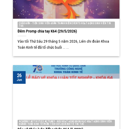
CHÀO ĐÓN - TIỄN SINH VIÊN ĐOÀN THANH NIÊN EVENTS HOẠT ĐỘNG SINH VIÊN TIN
TỨC
Đêm Promp chia tay K64 (29/5/2026)
Vào tối Thứ Sáu 29 tháng 5 năm 2026, Liên chi đoàn Khoa
Toán Kinh tế đã tổ chức buổi ... ...
26
Jun
ACADEMY ACTIVITIES ACTUARY - NEU HOẠT ĐỘNG KHOA HỌC HOẠT ĐỘNG SINH VIÊN
NGÀNH TOÁN KINH TẾ PHÂN TÍCH DỮ LIỆU KINH TẾ TIN TỨC