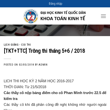
Skip
Đăng nhập
to
content
LỊCH GIẢNG - COI THI
[TKT+TTC] Trông thi tháng 5+6 / 2018
POSTED ON
02/05/2018
BY
ADMIN
LỊCH THI HỌC KỲ 2 NĂM HỌC 2016-2017
THỜI GIAN: Từ 21/5/2018
Các thầy cô nộp bảng điểm cho cô Phan Minh trước 22.5 để
kiểm tra
Các thầy cô khi đã phân công đề nghị không nhờ người ngoài