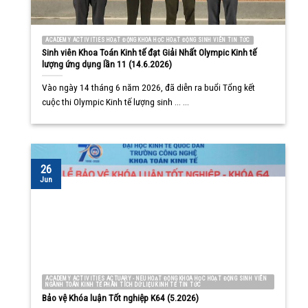
ACADEMY ACTIVITIES HOẠT ĐỘNG KHOA HỌC HOẠT ĐỘNG SINH VIÊN TIN TỨC
Sinh viên Khoa Toán Kinh tế đạt Giải Nhất Olympic Kinh tế
lượng ứng dụng lần 11 (14.6.2026)
Vào ngày 14 tháng 6 năm 2026, đã diễn ra buổi Tổng kết
cuộc thi Olympic Kinh tế lượng sinh ... ...
26
Jun
ACADEMY ACTIVITIES ACTUARY - NEU HOẠT ĐỘNG KHOA HỌC HOẠT ĐỘNG SINH VIÊN
NGÀNH TOÁN KINH TẾ PHÂN TÍCH DỮ LIỆU KINH TẾ TIN TỨC
Bảo vệ Khóa luận Tốt nghiệp K64 (5.2026)