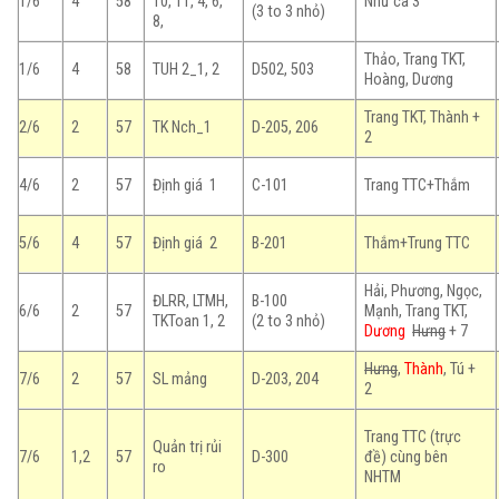
1/6
4
58
10, 11, 4, 6,
Như ca 3
(3 to 3 nhỏ)
8,
Thảo, Trang TKT,
1/6
4
58
TUH 2_1, 2
D502, 503
Hoàng, Dương
Trang TKT, Thành +
2/6
2
57
TK Nch_1
D-205, 206
2
4/6
2
57
Định giá 1
C-101
Trang TTC+Thắm
5/6
4
57
Định giá 2
B-201
Thắm+Trung TTC
Hải, Phương, Ngọc,
ĐLRR, LTMH,
B-100
6/6
2
57
Mạnh, Trang TKT,
TKToan 1, 2
(2 to 3 nhỏ)
Dương
Hưng
+ 7
Hưng
,
Thành
, Tú +
7/6
2
57
SL mảng
D-203, 204
2
Trang TTC (trực
Quản trị rủi
7/6
1,2
57
D-300
đề) cùng bên
ro
NHTM