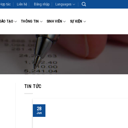
Hợp tác
Liên hệ
Đăng nhập
Languages
ĐÀO TẠO
THÔNG TIN
SINH VIÊN
SỰ KIỆN
TIN TỨC
28
Jun