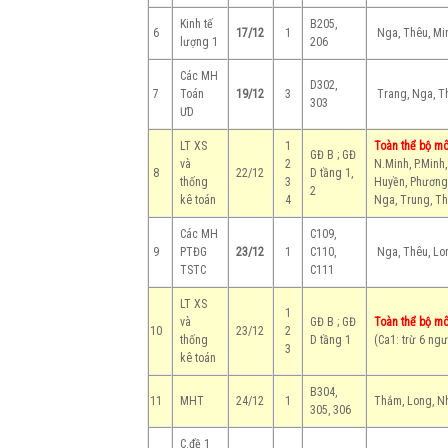
Kinh tế
B205,
6
17/12
1
Nga, Thêu, Min
lượng 1
206
Các MH
D302,
7
Toán
19/12
3
Trang, Nga, T
303
ƯD
LT XS
1
Toàn thể bộ mô
GĐ B ; GĐ
và
2
N.Minh, P.Minh,
8
22/12
D tầng 1,
thống
3
Huyền, Phương,
2
kê toán
4
Nga, Trung, T
Các MH
C109,
9
PTĐG
23/12
1
C110,
Nga, Thêu, Lon
TSTC
C111
LT XS
1
và
GĐ B ; GĐ
Toàn thể bộ m
10
23/12
2
thống
D tầng 1
(Ca1: trừ 6 ng
3
kê toán
B304,
11
MHT
24/12
1
Thắm, Long, Nh
305, 306
C.đề 1