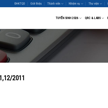
ĐHKTQD
Giới thiệu
Thành viên
Nhiệm vụ
Thư viện
TUYỂN SINH 2026
QRC & LABS
1,12/2011