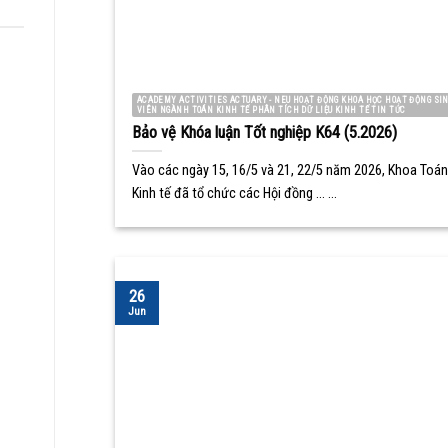
ACADEMY ACTIVITIES ACTUARY - NEU HOẠT ĐỘNG KHOA HỌC HOẠT ĐỘNG SI
VIÊN NGÀNH TOÁN KINH TẾ PHÂN TÍCH DỮ LIỆU KINH TẾ TIN TỨC
Bảo vệ Khóa luận Tốt nghiệp K64 (5.2026)
Vào các ngày 15, 16/5 và 21, 22/5 năm 2026, Khoa Toán
Kinh tế đã tổ chức các Hội đồng ... ...
26
Jun