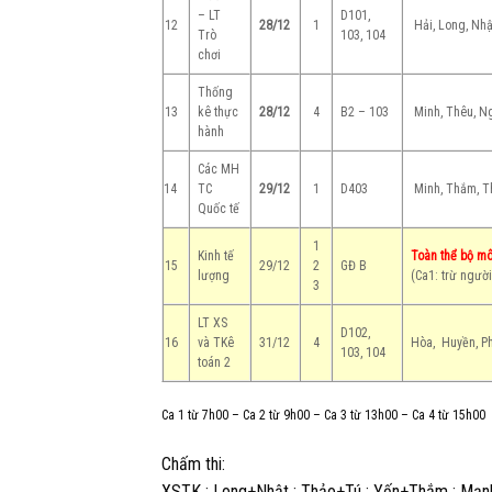
– LT
D101,
12
28/12
1
Hải, Long, Nhậ
Trò
103, 104
chơi
Thống
13
kê thực
28/12
4
B2 – 103
Minh, Thêu, N
hành
Các MH
14
TC
29/12
1
D403
Minh, Thắm, T
Quốc tế
1
Kinh tế
Toàn thể bộ m
15
29/12
2
GĐ B
lượng
(Ca1: trừ ngườ
3
LT XS
D102,
16
và TKê
31/12
4
Hòa, Huyền, Ph
103, 104
toán 2
Ca 1 từ 7h00 – Ca 2 từ 9h00 – Ca 3 từ 13h00 – Ca 4 từ 15h00
Chấm thi:
XSTK : Long+Nhật ; Thảo+Tú ; Yến+Thắm ; Mạn