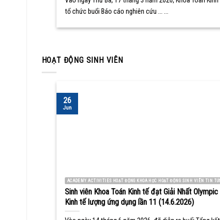
Vào ngày Thứ Ba, 17 tháng 3 năm 2026, Khoa Toán Kinh 
tổ chức buổi Báo cáo nghiên cứu ... ...
HOẠT ĐỘNG SINH VIÊN
26
Jun
ACADEMY ACTIVITIES HOẠT ĐỘNG KHOA HỌC HOẠT ĐỘNG SINH VIÊN TIN TỨ
Sinh viên Khoa Toán Kinh tế đạt Giải Nhất Olympic
Kinh tế lượng ứng dụng lần 11 (14.6.2026)