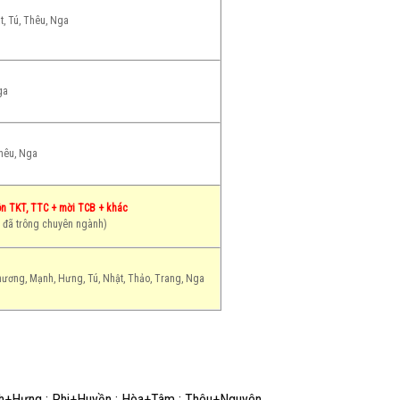
t, Tú, Thêu, Nga
ga
hêu, Nga
ôn TKT, TTC + mời TCB + khác
i đã trông chuyên ngành)
ương, Mạnh, Hưng, Tú, Nhật, Thảo, Trang, Nga
h+Hưng ; Phi+Huyền ; Hòa+Tâm ; Thêu+Nguyên