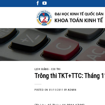
Skip
to
content
LỊCH GIẢNG - COI THI
Trông thi TKT+TTC: Tháng 1
POSTED ON
01/11/2011
BY
ADMIN