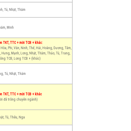
h, Tú, Nhật, Thắm
hắm, Minh
n TKT, TTC + mời TCB + khác:
 Hòa, Phi, Văn, Ninh, Thế, Hải, Hoàng, Dương, Tâm,
 Hưng, Mạnh, Long, Nhật, Thắm, Thảo, Tú, Trang,
hông TCB, Long TCB + (khác)
g, Tú, Nhật, Thắm
ôn TKT, TTC + mời TCB + khác
ười đã trông chuyên ngành)
ật, Tú, Thêu, Nga