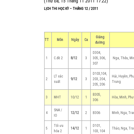
(Thứ ba, 15 Tháng 11 2011 17:22)
LỊCH THI HỌC KỲ – THÁNG 12 / 2011
Giảng
TT
Môn
Ngày
Ca
đường
D304,
1
C.đề 2
8/12
3
305, 306,
Nga, Thêu, Min
307
D103,104,
LT xác
Hải, Huyền, Ph
2
9/12
3
203, 204,
suất
Trung
205, 206
B305,
3
MHT
10/12
1
Hòa, Minh, Phư
306
SNA /
4
12/12
2
B306
Minh, Nga, Tr
IO
Tối ưu
D101,
5
14/12
1
Thảo, Nga, Tra
hóa 2
103, 104