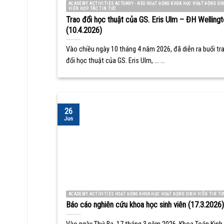
ACADEMY ACTIVITIES ACTUARY - NEU HOẠT ĐỘNG KHOA HỌC HOẠT ĐỘNG SI
VIÊN HỢP TÁC TIN TỨC
Trao đổi học thuật của GS. Eris Ulm – ĐH Wellingt
(10.4.2026)
Vào chiều ngày 10 tháng 4 năm 2026, đã diễn ra buổi tr
đổi học thuật của GS. Eris Ulm, ... ...
26
Jun
ACADEMY ACTIVITIES HOẠT ĐỘNG KHOA HỌC HOẠT ĐỘNG SINH VIÊN TIN TỨ
Báo cáo nghiên cứu khoa học sinh viên (17.3.2026)