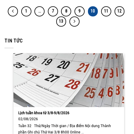
1
…
7
8
9
10
11
12
13
TIN TỨC
Lịch tuần khoa từ 3/8-9/8/2026
02/08/2026
Tuần 32 Thứ/Ngày Thời gian / Địa điểm Nội dung Thành
phần Ghi chú Thứ Hai 3/8 8h00 Online …