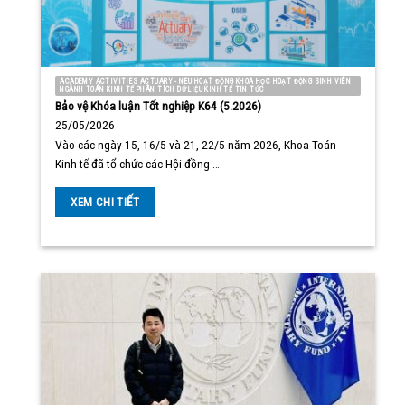
ACADEMY ACTIVITIES ACTUARY - NEU HOẠT ĐỘNG KHOA HỌC HOẠT ĐỘNG SINH VIÊN
NGÀNH TOÁN KINH TẾ PHÂN TÍCH DỮ LIỆU KINH TẾ TIN TỨC
Bảo vệ Khóa luận Tốt nghiệp K64 (5.2026)
25/05/2026
Vào các ngày 15, 16/5 và 21, 22/5 năm 2026, Khoa Toán
Kinh tế đã tổ chức các Hội đồng …
XEM CHI TIẾT