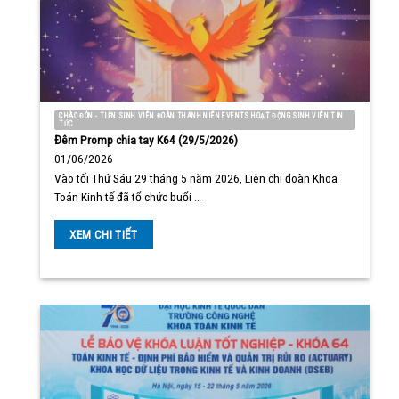
CHÀO ĐÓN - TIỄN SINH VIÊN ĐOÀN THANH NIÊN EVENTS HOẠT ĐỘNG SINH VIÊN TIN
TỨC
Đêm Promp chia tay K64 (29/5/2026)
01/06/2026
Vào tối Thứ Sáu 29 tháng 5 năm 2026, Liên chi đoàn Khoa
Toán Kinh tế đã tổ chức buổi …
XEM CHI TIẾT