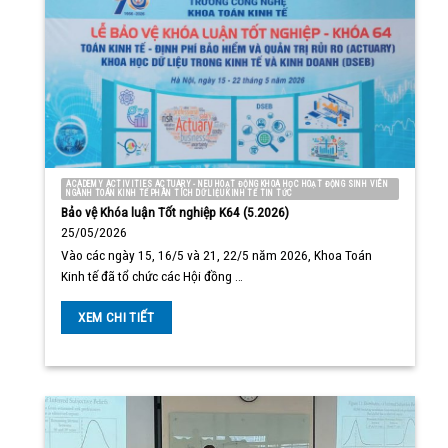
ACADEMY ACTIVITIES ACTUARY - NEU HOẠT ĐỘNG KHOA HỌC HOẠT ĐỘNG SINH VIÊN
NGÀNH TOÁN KINH TẾ PHÂN TÍCH DỮ LIỆU KINH TẾ TIN TỨC
Bảo vệ Khóa luận Tốt nghiệp K64 (5.2026)
25/05/2026
Vào các ngày 15, 16/5 và 21, 22/5 năm 2026, Khoa Toán
Kinh tế đã tổ chức các Hội đồng …
XEM CHI TIẾT