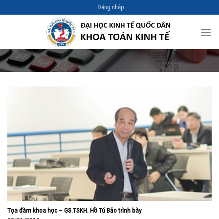
Skip
Đăng nhập
to
content
Tọa đàm khoa học – GS.TSKH. Hồ Tú Bảo trình bày