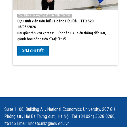
CỰU SINH VIÊN HOẠT ĐỘNG SINH VIÊN TIN TỨC
Cựu sinh viên tiêu biểu: Hoàng Hữu Đà – TTC 52B
16/05/2026
Bài gốc trên VNExpress: : Cử nhân U40 tiến thẳng đến IMF,
giành học bổng tiến sĩ Mỹ Ở tuổi …
XEM CHI TIẾT
Suite 1106, Building A1, National Economics University, 207 Giải
Phóng str., Hai Bà Trưng dist., Hà Nội. Tel (84.024) 3628 0280,
#6146 Email: khoatoankt@neu.edu.vn