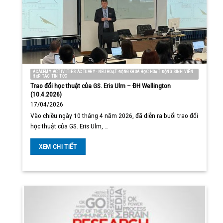
ACADEMY ACTIVITIES ACTUARY - NEU HOẠT ĐỘNG KHOA HỌC HOẠT ĐỘNG SINH VIÊN
HỢP TÁC TIN TỨC
Trao đổi học thuật của GS. Eris Ulm – ĐH Wellington
(10.4.2026)
17/04/2026
Vào chiều ngày 10 tháng 4 năm 2026, đã diễn ra buổi trao đổi
học thuật của GS. Eris Ulm, …
XEM CHI TIẾT