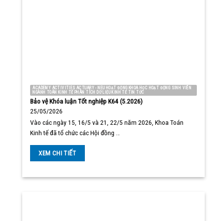
ACADEMY ACTIVITIES ACTUARY - NEU HOẠT ĐỘNG KHOA HỌC HOẠT ĐỘNG SINH VIÊN
NGÀNH TOÁN KINH TẾ PHÂN TÍCH DỮ LIỆU KINH TẾ TIN TỨC
Bảo vệ Khóa luận Tốt nghiệp K64 (5.2026)
25/05/2026
Vào các ngày 15, 16/5 và 21, 22/5 năm 2026, Khoa Toán
Kinh tế đã tổ chức các Hội đồng …
XEM CHI TIẾT