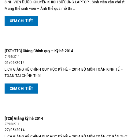
SINH VIÊN ĐƯỢC KHUYẾN KHÍCH SỬ DỤNG LAPTOP . Sinh viên cần chú ý: –
Mang thẻ sinh viên – Ảnh thẻ quá mờ thì …
XEM CHI TIẾT
[TKT+TTC] Giảng Chính quy – Kỳ hè 2014
01/06/2014
01/06/2014
LỊCH GIẢNG HỆ CHÍNH QUY HỌC KỲ HÈ – 2014 BỘ MÔN TOÁN KINH TẾ –
TOÁN TÀI CHÍNH Thời …
XEM CHI TIẾT
[TCB] Giảng kỳ hè 2014
27/05/2014
27/05/2014
LỊCH GIẢNG HỆ CHÍNH QUY HỌC KỲ HÈ – 2014 BỘ MÔN TOÁN CƠ BẢN Thời