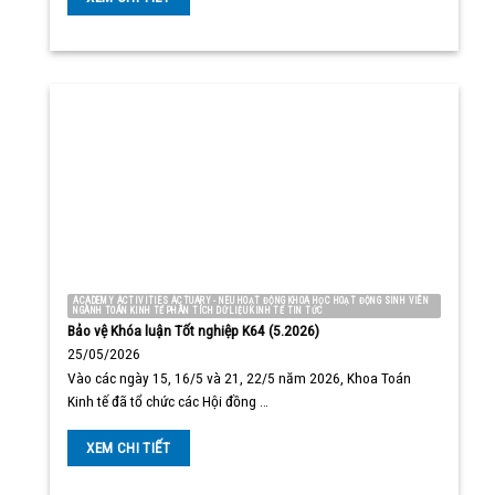
ACADEMY ACTIVITIES ACTUARY - NEU HOẠT ĐỘNG KHOA HỌC HOẠT ĐỘNG SINH VIÊN
NGÀNH TOÁN KINH TẾ PHÂN TÍCH DỮ LIỆU KINH TẾ TIN TỨC
Bảo vệ Khóa luận Tốt nghiệp K64 (5.2026)
25/05/2026
Vào các ngày 15, 16/5 và 21, 22/5 năm 2026, Khoa Toán
Kinh tế đã tổ chức các Hội đồng …
XEM CHI TIẾT