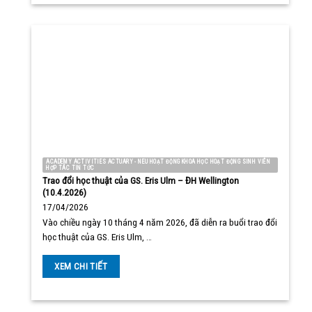
ACADEMY ACTIVITIES ACTUARY - NEU HOẠT ĐỘNG KHOA HỌC HOẠT ĐỘNG SINH VIÊN
HỢP TÁC TIN TỨC
Trao đổi học thuật của GS. Eris Ulm – ĐH Wellington
(10.4.2026)
17/04/2026
Vào chiều ngày 10 tháng 4 năm 2026, đã diễn ra buổi trao đổi
học thuật của GS. Eris Ulm, …
XEM CHI TIẾT