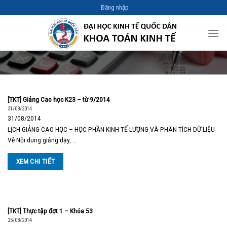
Skip
Đăng nhập
to
content
[TKT] Giảng Cao học K23 – từ 9/2014
31/08/2014
31/08/2014
LỊCH GIẢNG CAO HỌC – HỌC PHẦN KINH TẾ LƯỢNG VÀ PHÂN TÍCH DỮ LIỆU
Về Nội dung giảng dạy, …
XEM CHI TIẾT
[TKT] Thực tập đợt 1 – Khóa 53
25/08/2014