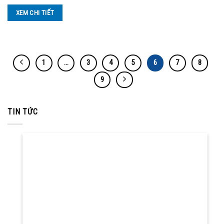
XEM CHI TIẾT
1
…
3
4
5
6
7
8
9
TIN TỨC