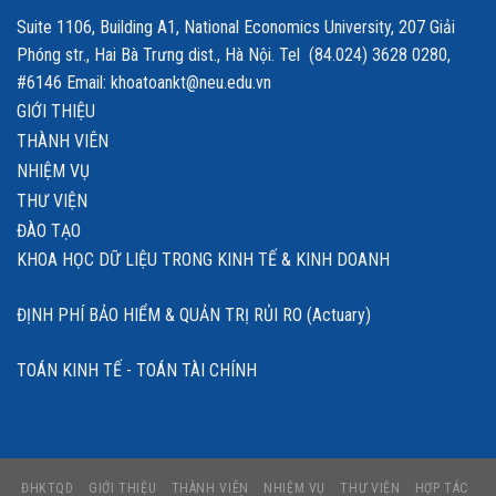
Suite 1106, Building A1, National Economics University, 207 Giải
Phóng str., Hai Bà Trưng dist., Hà Nội. Tel (84.024) 3628 0280,
#6146 Email: khoatoankt@neu.edu.vn
GIỚI THIỆU
THÀNH VIÊN
NHIỆM VỤ
THƯ VIỆN
ĐÀO TẠO
KHOA HỌC DỮ LIỆU TRONG KINH TẾ & KINH DOANH
ĐỊNH PHÍ BẢO HIỂM & QUẢN TRỊ RỦI RO (Actuary)
TOÁN KINH TẾ - TOÁN TÀI CHÍNH
ĐHKTQD
GIỚI THIỆU
THÀNH VIÊN
NHIỆM VỤ
THƯ VIỆN
HỢP TÁC