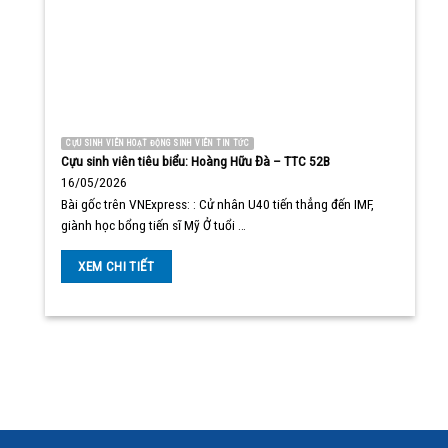
CỰU SINH VIÊN HOẠT ĐỘNG SINH VIÊN TIN TỨC
Cựu sinh viên tiêu biểu: Hoàng Hữu Đà – TTC 52B
16/05/2026
Bài gốc trên VNExpress: : Cử nhân U40 tiến thẳng đến IMF,
giành học bổng tiến sĩ Mỹ Ở tuổi …
XEM CHI TIẾT