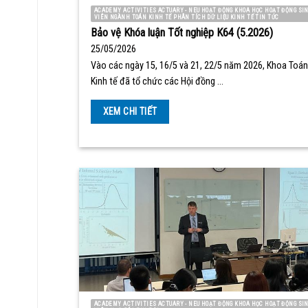
ACADEMY ACTIVITIES ACTUARY - NEU HOẠT ĐỘNG KHOA HỌC HOẠT ĐỘNG SI
VIÊN NGÀNH TOÁN KINH TẾ PHÂN TÍCH DỮ LIỆU KINH TẾ TIN TỨC
Bảo vệ Khóa luận Tốt nghiệp K64 (5.2026)
25/05/2026
Vào các ngày 15, 16/5 và 21, 22/5 năm 2026, Khoa Toán
Kinh tế đã tổ chức các Hội đồng …
XEM CHI TIẾT
ACADEMY ACTIVITIES ACTUARY - NEU HOẠT ĐỘNG KHOA HỌC HOẠT ĐỘNG SI