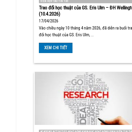
VIÊN HỢP TÁC TIN TỨC
Trao đổi học thuật của GS. Eris Ulm – ĐH Wellingt
(10.4.2026)
17/04/2026
Vào chiều ngày 10 tháng 4 năm 2026, đã diễn ra buổi tr
đổi học thuật của GS. Eris Ulm, …
XEM CHI TIẾT
ACADEMY ACTIVITIES HOẠT ĐỘNG KHOA HỌC HOẠT ĐỘNG SINH VIÊN TIN TỨ